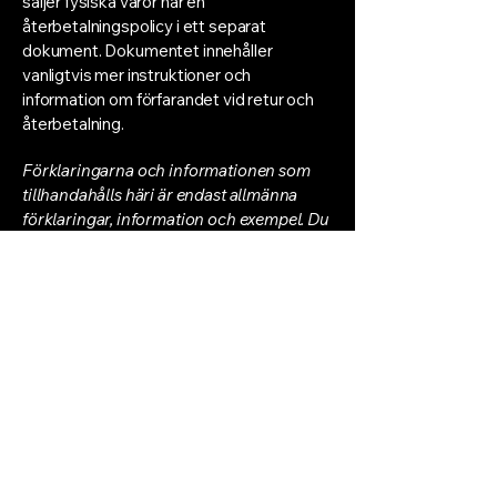
säljer fysiska varor har en
återbetalningspolicy i ett separat
dokument. Dokumentet innehåller
vanligtvis mer instruktioner och
information om förfarandet vid retur och
återbetalning.
Förklaringarna och informationen som
tillhandahålls häri är endast allmänna
förklaringar, information och exempel. Du
bör inte förlita dig på den här artikeln som
juridisk rådgivning eller som
rekommendationer om vad du faktiskt ska
göra. Vi rekommenderar att du söker
juridisk rådgivning för att hjälpa dig att
förstå och skriva din
återbetalnings-/returpolicy.
Sekretesspolicy​​
© 2025 by A1 ingenjörer AB